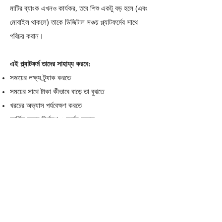
মাটির ব্যাংক এখনও কার্যকর, তবে শিশু একটু বড় হলে (এবং
মোবাইল থাকলে) তাকে ডিজিটাল সঞ্চয় প্ল্যাটফর্মের সাথে
পরিচয় করান।
এই প্ল্যাটফর্ম তাদের সাহায্য করবে:
সঞ্চয়ের লক্ষ্য ট্র্যাক করতে
সময়ের সাথে টাকা কীভাবে বাড়ে তা বুঝতে
খরচের অভ্যাস পর্যবেক্ষণ করতে
আর্থিক লক্ষ্য নির্ধারণ ও অর্জন করতে
ভালো আর্থিক অভ্যাসে পুরস্কার পেতে
একটি জুনিয়র সঞ্চয় হিসাব খোলার কথা বিবেচনা করুন।
আরও কিছু উপকারী পরামর্শ:
মাটির ব্যাংকের বদলে স্বচ্ছ জার ব্যবহার করুন, যাতে সঞ্চয়
বাড়তে দেখা যায়।